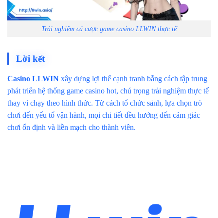
Trải nghiệm cá cược game casino LLWIN thực tế
Lời kết
Casino LLWIN
xây dựng lợi thế cạnh tranh bằng cách tập trung
phát triển hệ thống game casino hot, chú trọng trải nghiệm thực tế
thay vì chạy theo hình thức. Từ cách tổ chức sảnh, lựa chọn trò
chơi đến yếu tố vận hành, mọi chi tiết đều hướng đến cảm giác
chơi ổn định và liền mạch cho thành viên.