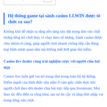
Hệ thống game tại sảnh casino LLWIN được tổ
chức ra sao?
Không khó để nhận ra rằng nền tảng này đặt trọng tâm vào chất
lượng từng trò chơi thay vì chạy theo số lượng. Sảnh casino được
chia nhóm rõ ràng, giúp người chơi nhanh chóng tiếp cận đúng
loại hình mình quan tâm mà không mất thời gian tìm kiếm.
Casino live dealer cùng trải nghiệm cược với người chia bài
thật
Casino live luôn giữ vai trò trung tâm trong toàn bộ hệ thống.
Điểm mạnh của hình thức này nằm ở cảm giác chân thực khi
người chơi theo dõi dealer chia bài trực tiếp qua livestream. Mọi
thao tác đều diễn ra công khai, tạo sự tin cậy và tăng tính nhập vai
trong từng ván cược.