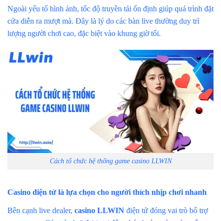
Ngoài yếu tố hình ảnh, tốc độ truyền tải ổn định giúp quá trình đặt
cửa diễn ra mượt mà. Đây là lý do các bàn live thường duy trì
lượng người chơi cao, đặc biệt vào khung giờ tối.
Cách tổ chức hệ thống game casino LLWIN
Casino điện tử là lựa chọn cho người thích nhịp chơi nhanh
Bên cạnh live dealer,
casino LLWIN
điện tử đóng vai trò bổ trợ