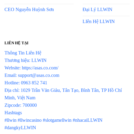
CEO Nguyễn Huỳnh Sơn
Đại Lý LLWIN
LIên Hệ LLWIN
LIÊN HỆ TẠI
Thông Tin Liên Hệ
Thương hiệu: LLWIN
Website: https://asas.co.com/
Email:
support@asas.co.com
Hotline: 0963 852 741
Địa chỉ: 1029 Trần Văn Giàu, Tân Tạo, Bình Tân, TP Hồ Chí
Minh, Việt Nam
Zipcode: 700000
Hashtags
#llwin #llwincasino #slotgamellwin #nhacaiLLWIN
#dangkyLLWIN