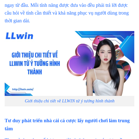
ngay từ đầu. Mỗi tính năng được đưa vào đều phải trả lời được
câu hỏi về tính cần thiết và khả năng phục vụ người dùng trong
thời gian dài.
Giới thiệu chi tiết về LLWIN từ ý tưởng hình thành
Tư duy phát triển nhà cái cá cược lấy người chơi làm trung
tâm