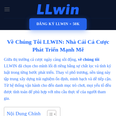
Bỏ
qua
nội
dung
ĐĂNG KÝ LLWIN + 50K
Về Chúng Tôi LLWIN: Nhà Cái Cá Cược
Phát Triển Mạnh Mẽ
Giữa thị trường cá cược ngày càng sôi động,
về chúng tôi
LLWIN đã chọn cho mình lối đi riêng bằng sự chắt lọc và tính kỷ
luật trong từng bước phát triển. Thay vì phô trương, nền tảng này
tập trung xây dựng trải nghiệm ổn định, minh bạch và dễ tiếp cận.
Từ hệ thống vận hành cho đến danh mục trò chơi, mọi yếu tố đều
được tính toán để phù hợp với nhu cầu thực tế của người tham
gia.
Nội Dung Chính