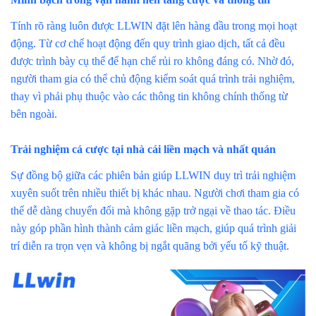
Tính rõ ràng luôn được LLWIN đặt lên hàng đầu trong mọi hoạt
động. Từ cơ chế hoạt động đến quy trình giao dịch, tất cả đều
được trình bày cụ thể để hạn chế rủi ro không đáng có. Nhờ đó,
người tham gia có thể chủ động kiểm soát quá trình trải nghiệm,
thay vì phải phụ thuộc vào các thông tin không chính thống từ
bên ngoài.
Trải nghiệm cá cược tại nhà cái liền mạch và nhất quán
Sự đồng bộ giữa các phiên bản giúp LLWIN duy trì trải nghiệm
xuyên suốt trên nhiều thiết bị khác nhau. Người chơi tham gia có
thể dễ dàng chuyển đổi mà không gặp trở ngại về thao tác. Điều
này góp phần hình thành cảm giác liền mạch, giúp quá trình giải
trí diễn ra trọn vẹn và không bị ngắt quãng bởi yếu tố kỹ thuật.