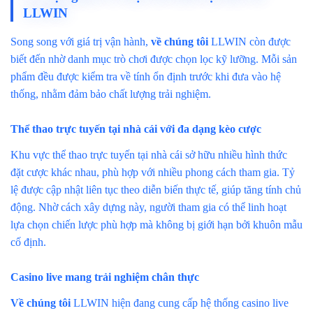
LLWIN
Song song với giá trị vận hành,
về chúng tôi
LLWIN còn được
biết đến nhờ danh mục trò chơi được chọn lọc kỹ lưỡng. Mỗi sản
phẩm đều được kiểm tra về tính ổn định trước khi đưa vào hệ
thống, nhằm đảm bảo chất lượng trải nghiệm.
Thể thao trực tuyến tại nhà cái với đa dạng kèo cược
Khu vực thể thao trực tuyến tại nhà cái sở hữu nhiều hình thức
đặt cược khác nhau, phù hợp với nhiều phong cách tham gia. Tỷ
lệ được cập nhật liên tục theo diễn biến thực tế, giúp tăng tính chủ
động. Nhờ cách xây dựng này, người tham gia có thể linh hoạt
lựa chọn chiến lược phù hợp mà không bị giới hạn bởi khuôn mẫu
cố định.
Casino live mang trải nghiệm chân thực
Về chúng tôi
LLWIN hiện đang cung cấp hệ thống casino live