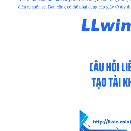
diễn ra suôn sẻ. Bạn cũng có thể phải cung cấp giấy tờ tùy t