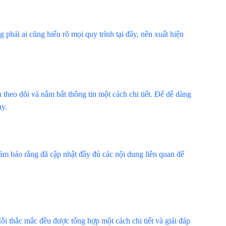
hải ai cũng hiểu rõ mọi quy trình tại đây, nên xuất hiện
theo dõi và nắm bắt thông tin một cách chi tiết. Để dễ dàng
ay.
đảm bảo rằng đã cập nhật đầy đủ các nội dung liên quan để
i thắc mắc đều được tổng hợp một cách chi tiết và giải đáp