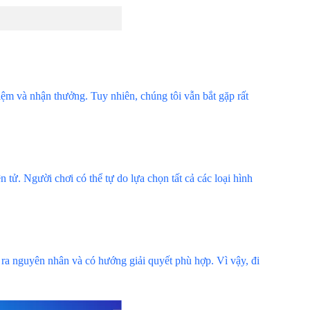
hiệm và nhận thưởng. Tuy nhiên, chúng tôi vẫn bắt gặp rất
 tử. Người chơi có thể tự do lựa chọn tất cả các loại hình
m ra nguyên nhân và có hướng giải quyết phù hợp. Vì vậy, đi