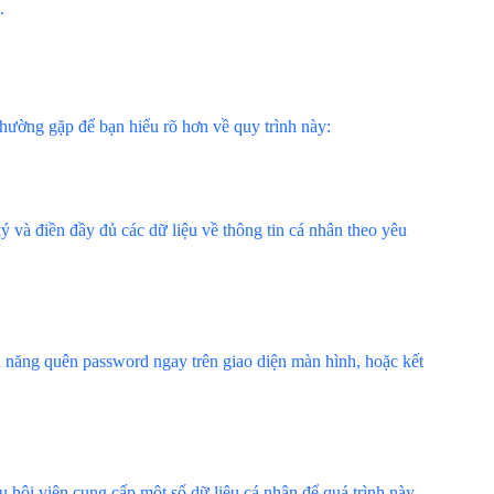
.
 thường gặp để bạn hiểu rõ hơn về quy trình này:
ý và điền đầy đủ các dữ liệu về thông tin cá nhân theo yêu
nh năng quên password ngay trên giao diện màn hình, hoặc kết
u hội viên cung cấp một số dữ liệu cá nhân để quá trình này