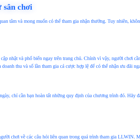
ừ sân chơi
quan tâm và mong muốn có thể tham gia nhận thưởng. Tuy nhiên, không p
ập nhật và phổ biến ngay trên trang chủ. Chính vì vậy, người chơi cần 
n doanh thu và số lần tham gia cá cược hợp lệ để có thể nhận ưu đãi ng
 ngày, chỉ cần bạn hoàn tất những quy định của chương trình đó. Hãy 
gười chơi về các câu hỏi liên quan trong quá trình tham gia LLWIN. Mỗ