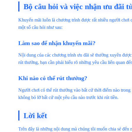
Bộ câu hỏi và việc nhận ưu đãi t
Khuyến mãi luôn là chương trình được rất nhiều người chơi 
một số câu hỏi như sau:
Làm sao để nhận khuyến mãi?
Nội dung của các chương trình ưu đãi sẽ thường xuyên được c
rút thưởng, bạn cần phải hiểu rõ những yêu cầu liên quan đế
Khi nào có thể rút thưởng?
Người chơi có thể rút thưởng vào bất cứ thời điểm nào trong
không bỏ lỡ bất cứ một yêu cầu nào trước khi rút tiền.
Lời kết
Trên đây là những nội dung mà chúng tôi muốn chia sẻ đến n