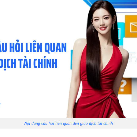
Nội dung câu hỏi liên quan đến giao dịch tài chính