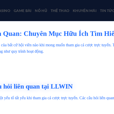
ASINO
GAME BÀI
NỔ HŨ
THỂ THAO
KHUYẾN MÃI
TIN TỨ
n Quan: Chuyên Mục Hữu Ích Tìm H
ủa bất cứ hội viên nào khi mong muốn tham gia cá cược trực tuyến. Tro
ng như quy trình hoạt động.
u hỏi liên quan tại LLWIN
t yếu tố tất yếu khi tham gia cá cược trực tuyến. Các câu hỏi liên 