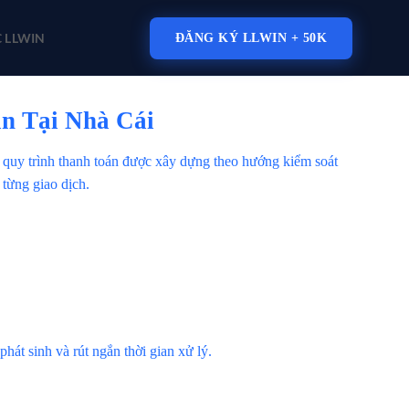
C LLWIN
ĐĂNG KÝ LLWIN + 50K
n Tại Nhà Cái
i, quy trình thanh toán được xây dựng theo hướng kiểm soát
từng giao dịch.
hát sinh và rút ngắn thời gian xử lý.