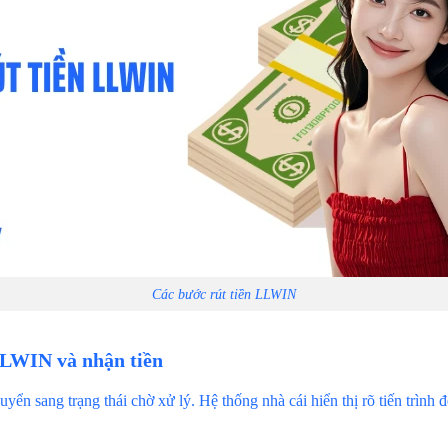
Các bước rút tiền LLWIN
 LLWIN và nhận tiền
yển sang trạng thái chờ xử lý. Hệ thống nhà cái hiển thị rõ tiến trình