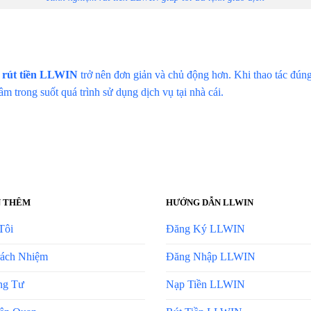
p
rút tiền LLWIN
trở nên đơn giản và chủ động hơn. Khi thao tác đúng 
m trong suốt quá trình sử dụng dịch vụ tại nhà cái.
N THÊM
HƯỚNG DẪN LLWIN
Tôi
Đăng Ký LLWIN
rách Nhiệm
Đăng Nhập LLWIN
ng Tư
Nạp Tiền LLWIN