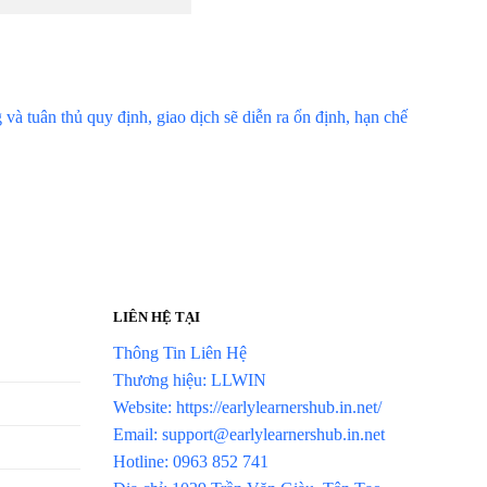
và tuân thủ quy định, giao dịch sẽ diễn ra ổn định, hạn chế
LIÊN HỆ TẠI
Thông Tin Liên Hệ
Thương hiệu: LLWIN
Website: https://earlylearnershub.in.net/
Email:
support@earlylearnershub.in.net
Hotline: 0963 852 741