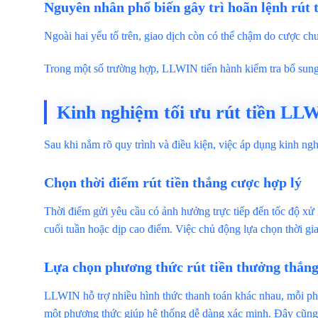
Nguyên nhân phổ biến gây trì hoãn lệnh rút 
Ngoài hai yếu tố trên, giao dịch còn có thể chậm do cược chư
Trong một số trường hợp, LLWIN tiến hành kiểm tra bổ sung 
Kinh nghiệm tối ưu rút tiền LLW
Sau khi nắm rõ quy trình và điều kiện, việc áp dụng kinh ngh
Chọn thời điểm rút tiền thắng cược hợp lý
Thời điểm gửi yêu cầu có ảnh hưởng trực tiếp đến tốc độ xử 
cuối tuần hoặc dịp cao điểm. Việc chủ động lựa chọn thời gi
Lựa chọn phương thức rút tiền thưởng thắn
LLWIN hỗ trợ nhiều hình thức thanh toán khác nhau, mỗi ph
một phương thức giúp hệ thống dễ dàng xác minh. Đây cũng l