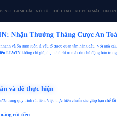
ASINO
GAME BÀI
NỔ HŨ
THỂ THAO
KHUYẾN MÃI
TIN TỨ
IN: Nhận Thưởng Thắng Cược An Toà
iền nhanh và ổn định luôn là yếu tố được quan tâm hàng đầu. Với nhà cá
 tiền LLWIN
không chỉ giúp hạn chế rủi ro mà còn chủ động hơn trong 
ản và dễ thực hiện
c trong quy trình rút tiền. Việc thực hiện chuẩn xác giúp hạn chế lỗi p
năng rút tiền