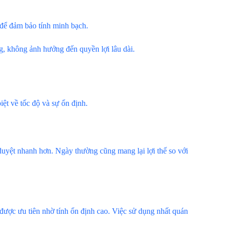
t để đảm bảo tính minh bạch.
g, không ảnh hưởng đến quyền lợi lâu dài.
ệt về tốc độ và sự ổn định.
uyệt nhanh hơn. Ngày thường cũng mang lại lợi thế so với
ược ưu tiên nhờ tính ổn định cao. Việc sử dụng nhất quán