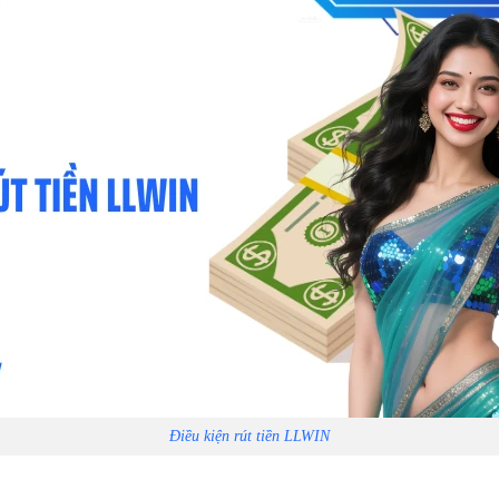
Điều kiện rút tiền LLWIN