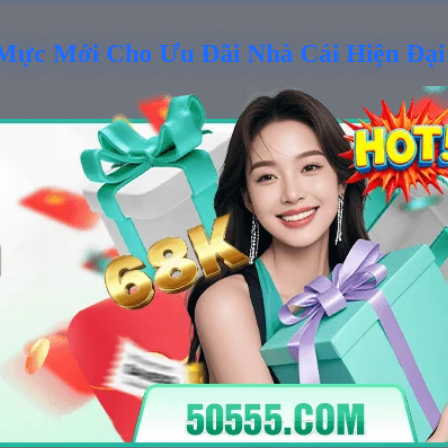
Mực Mới Cho Ưu Đãi Nhà Cái Hiện Đại