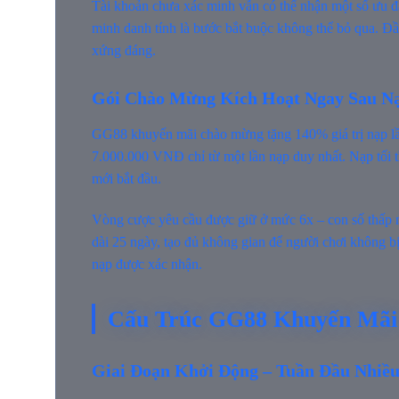
Tài khoản chưa xác minh vẫn có thể nhận một số ưu 
minh danh tính là bước bắt buộc không thể bỏ qua. Đầu
xứng đáng.
Gói Chào Mừng Kích Hoạt Ngay Sau N
GG88 khuyến mãi chào mừng tặng 140% giá trị nạp lần
7.000.000 VNĐ chỉ từ một lần nạp duy nhất. Nạp tối t
mới bắt đầu.
Vòng cược yêu cầu được giữ ở mức 6x – con số thấp n
dài 25 ngày, tạo đủ không gian để người chơi không bị
nạp được xác nhận.
Cấu Trúc GG88 Khuyến Mãi 
Giai Đoạn Khởi Động – Tuần Đầu Nhiều