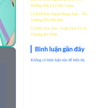
Hướng Dẫn Cá Cược Game
LLWIN Kèo Ngoại Hạng Anh – Thị
Trường EPL Đầy Đủ
LLWIN Xóc Đĩa – Luật Chơi Tỷ Lệ
Thưởng Rõ Nhất
Bình luận gần đây
Không có bình luận nào để hiển thị.