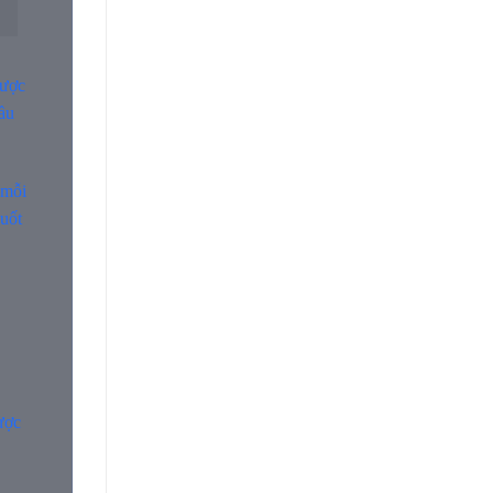
cược
đầu
 mỗi
suốt
ược