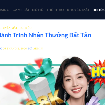
ASINO
GAME BÀI
NỔ HŨ
THỂ THAO
KHUYẾN MÃI
TIN TỨ
KHUYẾN MÃI - SOI KÈO
ành Trình Nhận Thưởng Bất Tận
ÀO
26 THÁNG 2, 2026
BỞI
ADMIN