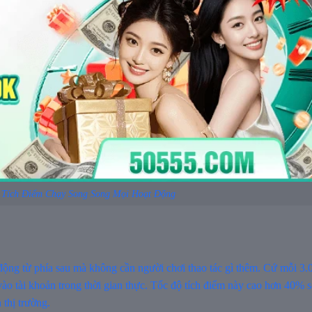
Tích Điểm Chạy Song Song Mọi Hoạt Động
ộng từ phía sau mà không cần người chơi thao tác gì thêm. Cứ mỗi 3.
o tài khoản trong thời gian thực. Tốc độ tích điểm này cao hơn 40% 
 thị trường.