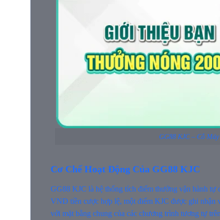
GG88 KJC – Cỗ Máy 
Cơ Chế Hoạt Động Của GG88 KJC
GG88 KJC là hệ thống tích điểm thưởng vận hành tự đ
VNĐ tiền cược hợp lệ, một điểm KJC được ghi nhận và
với mặt bằng chung của các chương trình tương tự trên