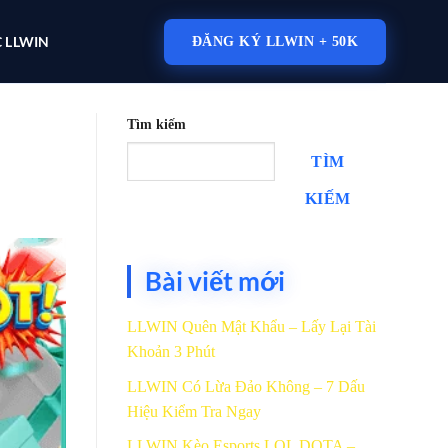
C LLWIN
ĐĂNG KÝ LLWIN + 50K
Tìm kiếm
TÌM
KIẾM
Bài viết mới
LLWIN Quên Mật Khẩu – Lấy Lại Tài
Khoản 3 Phút
LLWIN Có Lừa Đảo Không – 7 Dấu
Hiệu Kiểm Tra Ngay
LLWIN Kèo Esports LOL DOTA –