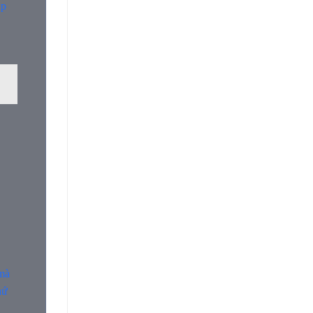
ạp
 mà
hứ