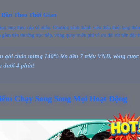
 Dần Theo Thời Gian
ng tăng theo cấp số nhân. Chương trình thành viên thân thiết tặng thê
gồm tiền thưởng trực tiếp, vòng quay miễn phí và ưu đãi rút tiền đặc b
 gói chào mừng 140% lên đến 7 triệu VNĐ, vòng cược
n dưới 4 phút!
iểm Chạy Song Song Mọi Hoạt Động