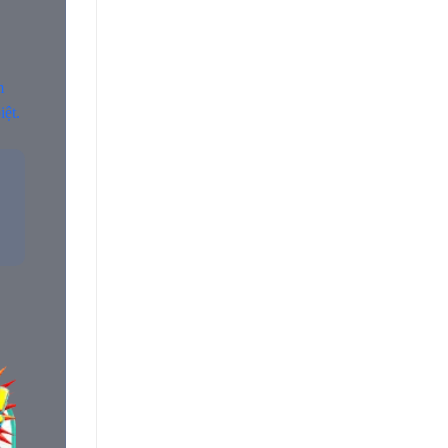
m
iệt.