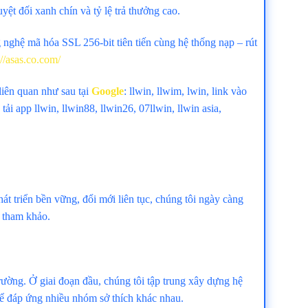
yệt đối xanh chín và tỷ lệ trả thưởng cao.
 nghệ mã hóa SSL 256-bit tiên tiến cùng hệ thống nạp – rút
://asas.co.com/
liên quan như sau tại
Google
: llwin, llwim, lwin, link vào
 tải app llwin, llwin88, llwin26, 07llwin, llwin asia,
 triển bền vững, đổi mới liên tục, chúng tôi ngày càng
g tham khảo.
rường. Ở giai đoạn đầu, chúng tôi tập trung xây dựng hệ
 để đáp ứng nhiều nhóm sở thích khác nhau.