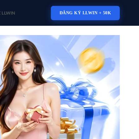
C LLWIN
ĐĂNG KÝ LLWIN + 50K