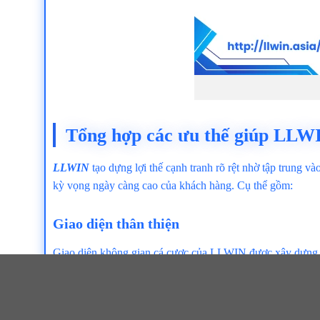
Tổng hợp các ưu thế giúp LLWI
LLWIN
tạo dựng lợi thế cạnh tranh rõ rệt nhờ tập trung v
kỳ vọng ngày càng cao của khách hàng. Cụ thể gồm:
Giao diện thân thiện
Giao diện không gian cá cược của LLWIN được xây dựng the
chóng tiếp cận và làm quen mà không mất nhiều thời gian.
Giao dịch LLWIN chuyên nghiệp, an toàn